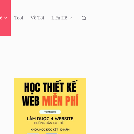
ẻ
Tool
Về Tôi
Liên Hệ