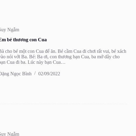
Suy Ngẫm
Em bé thương con Cua
Bà cho bé một con Cua để ăn. Bé cầm Cua đi chơi rất vui, bé xách
vào nói với Ba. Bé: Ba ơi, con thương bạn Cua, ba mở dây cho
bạn Cua đi ba. Lúc này bạn Cua…
Đặng Ngọc Bình
02/09/2022
Suy Ngẫm