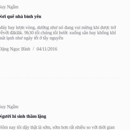
Suy Ngẫm
Nơi quê nhà bình yên
Máy bay lượn vòng, dường như nó đang vui mừng khi được trở
vềvới đăklăk. 9h30 tối chúng tôi bước xuống sân bay không khí
mát lạnh như ngày tết ở tây nguyên
Đặng Ngọc Bình
04/11/2016
Suy Ngẫm
Người hi sinh thầm lặng
Hôm nay tôi dậy thật là sớm, sớm hơn rất nhiều so với thời gian