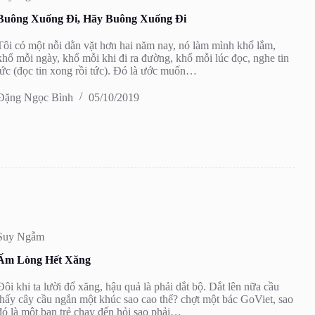
Buông Xuống Đi, Hãy Buông Xuống Đi
Tôi có một nỗi dằn vặt hơn hai năm nay, nó làm mình khổ lắm,
khổ mỗi ngày, khổ mỗi khi đi ra đường, khổ mỗi lúc đọc, nghe tin
tức (đọc tin xong rồi tức). Đó là ước muốn…
Đặng Ngọc Bình
05/10/2019
Suy Ngẫm
Ấm Lòng Hết Xăng
Đôi khi ta lười đổ xăng, hậu quả là phải dắt bộ. Dắt lên nữa cầu
thấy cây cầu ngắn một khúc sao cao thế? chợt một bác GoViet, sao
đó là một bạn trẻ chạy đến hỏi sao phải…