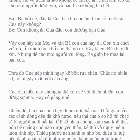
cho mọi người được vui, và bạn Cua không bị chết.
Ba : Ba hỏi nè, đây là Cua bà cho con ăn. Con có muốn ăn
Cua này không?
Bé: Con không ăn Cua đâu, con thương bạn Cua.
Vậy con hãy xin Mẹ, và xin Bà con cua này đi. Con xin chơi
với nó, rồi mình tìm chổ nào thả nó ra. Vậy là em Bé chạy đi
xin. Nhưng để cho mọi người vui lòng, Ba giúp bé mua lại
bạn cua.
Trưa đó Cua nếp mình ngay kệ bồn rửa chén. Chắc nó rất là
sợ, nó bị gãy mất một cái càng.
Cua ơi, chiều nay chúng ta thả con về với thiên nhiên, con
đừng sợ nha. Hãy cố gắng nhé!
Chiều đó, hai cha con chạy đi tìm nơi thả cua. Thời gian này
các cánh đồng đều đã khô nước, nếu thả của ở ao hồ thì chắc
sẽ bị người nuôi bắt lại. Ôi! số phận chúng sanh sao khổ thế,
bốn bể chẳng chổ nào được yên thân, kẻ thù và nguy hiểm
luôn rình rập. Thiếu phước nên sanh ra nhỏ bé, thiếu trí tuệ
nên đành phải trải đời những ngày tháng ngắn ngủi trong