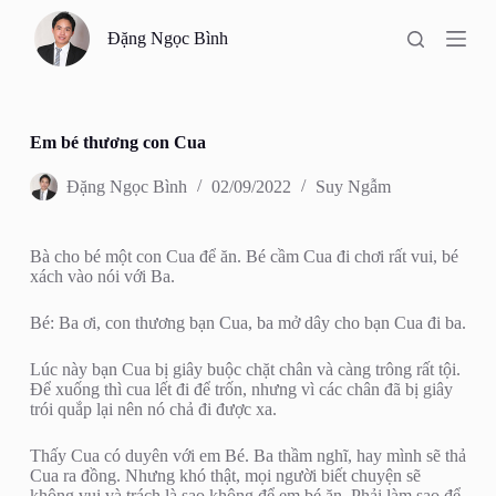
C
Đặng Ngọc Bình
h
u
y
ể
n
đ
Em bé thương con Cua
ế
n
Đặng Ngọc Bình
02/09/2022
Suy Ngẫm
p
h
ầ
Bà cho bé một con Cua để ăn. Bé cầm Cua đi chơi rất vui, bé
n
xách vào nói với Ba.
n
ộ
i
Bé: Ba ơi, con thương bạn Cua, ba mở dây cho bạn Cua đi ba.
d
u
Lúc này bạn Cua bị giây buộc chặt chân và càng trông rất tội.
n
Để xuống thì cua lết đi để trốn, nhưng vì các chân đã bị giây
g
trói quắp lại nên nó chả đi được xa.
Thấy Cua có duyên với em Bé. Ba thầm nghĩ, hay mình sẽ thả
Cua ra đồng. Nhưng khó thật, mọi người biết chuyện sẽ
không vui và trách là sao không để em bé ăn. Phải làm sao để