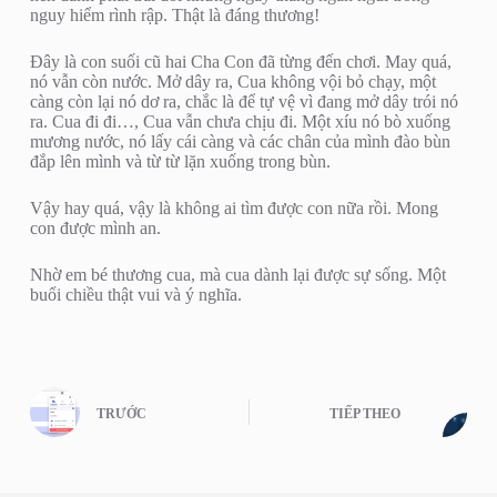
nguy hiểm rình rập. Thật là đáng thương!
Đây là con suối cũ hai Cha Con đã từng đến chơi. May quá,
nó vẫn còn nước. Mở dây ra, Cua không vội bỏ chạy, một
càng còn lại nó dơ ra, chắc là để tự vệ vì đang mở dây trói nó
ra. Cua đi đi…, Cua vẫn chưa chịu đi. Một xíu nó bò xuống
mương nước, nó lấy cái càng và các chân của mình đào bùn
đắp lên mình và từ từ lặn xuống trong bùn.
Vậy hay quá, vậy là không ai tìm được con nữa rồi. Mong
con được mình an.
Nhờ em bé thương cua, mà cua dành lại được sự sống. Một
buổi chiều thật vui và ý nghĩa.
TRƯỚC
TIẾP THEO